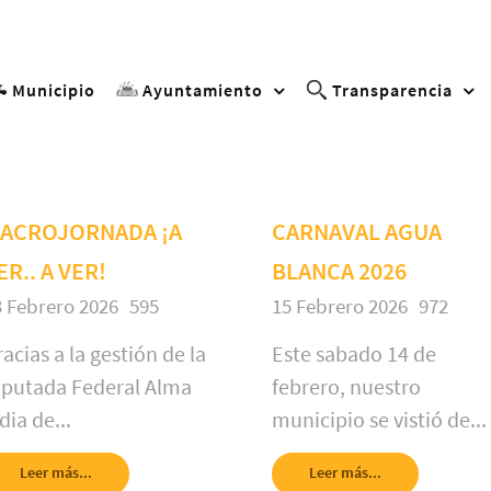
Municipio
Ayuntamiento
Transparencia
ACROJORNADA ¡A
CARNAVAL AGUA
ER.. A VER!
BLANCA 2026
3 Febrero 2026
595
15 Febrero 2026
972
acias a la gestión de la
Este sabado 14 de
iputada Federal Alma
febrero, nuestro
dia de...
municipio se vistió de...
Leer más...
Leer más...