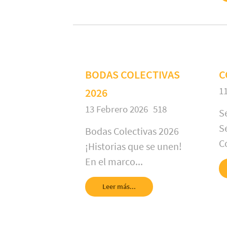
BODAS COLECTIVAS
C
1
2026
13 Febrero 2026
518
S
S
Bodas Colectivas 2026
C
¡Historias que se unen!
En el marco...
Leer más...