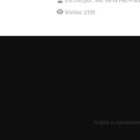
Escrito por:
Ma. de la Paz Fra
Visitas: 2195
© 2024.
H. Ayuntamien