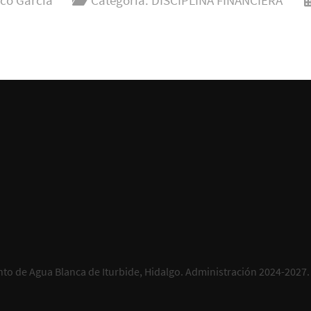
nco García
Categoría:
DISCIPLINA FINANCIERA
to de Agua Blanca de Iturbide, Hidalgo. Administración 2024-2027